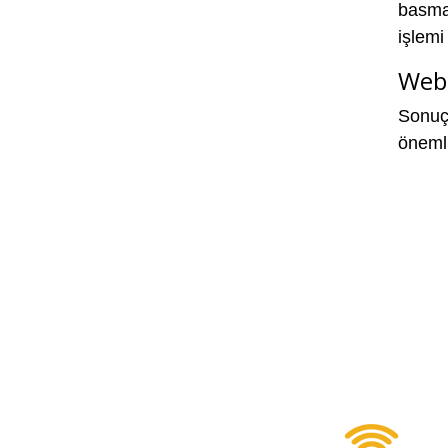
basma
işlemi
Web 
Sonuç 
önemli