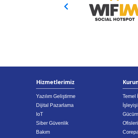
Hizmetlerimiz
Kuru
Yazılım Geliştirme
Temel İ
Dijital Pazarlama
İşleyiş
IoT
Gücüm
Siber Güvenlik
Ofisler
Bakım
Corep