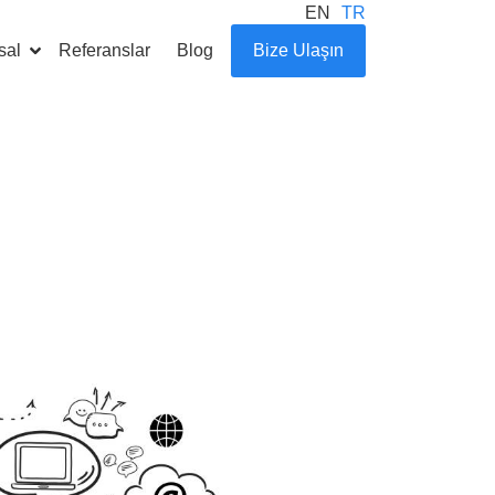
EN
TR
sal
Referanslar
Blog
Bize Ulaşın