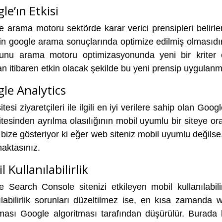
le’ın Etkisi
e arama motoru sektörde karar verici prensipleri belir
rin google arama sonuçlarında optimize edilmiş olmasıd
unu arama motoru optimizasyonunda yeni bir kriter ol
n itibaren etkin olacak şekilde bu yeni prensip uygulan
le Analytics
tesi ziyaretçileri ile ilgili en iyi verilere sahip olan Goo
tesinden ayrılma olasılığının mobil uyumlu bir siteye or
bize gösteriyor ki eğer web siteniz mobil uyumlu değilse, 
aktasınız.
 Kullanılabilirlik
 Search Console sitenizi etkileyen mobil kullanılabilir
ılabilirlik sorunları düzeltilmez ise, en kısa zamanda
ması Google algoritması tarafından düşürülür. Burada k