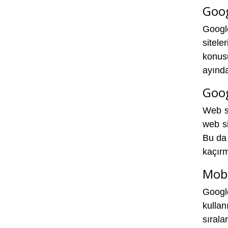
Goog
Googl
sitele
konus
ayında
Goog
Web si
web si
Bu da 
kaçırm
Mobil
Google
kullan
sırala