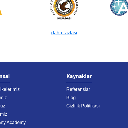
daha fazlası
msal
Kaynaklar
lkelerimiz
Referanslar
imiz
Blog
üz
Gizlilik Politikası
imiz
any Academy