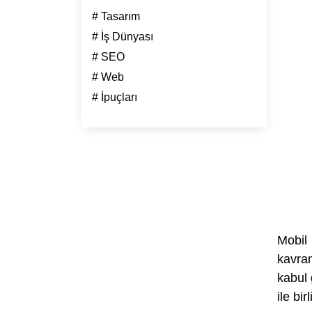
# Tasarım
# İş Dünyası
# SEO
# Web
# İpuçları
Mobil
kavra
kabul 
ile bi