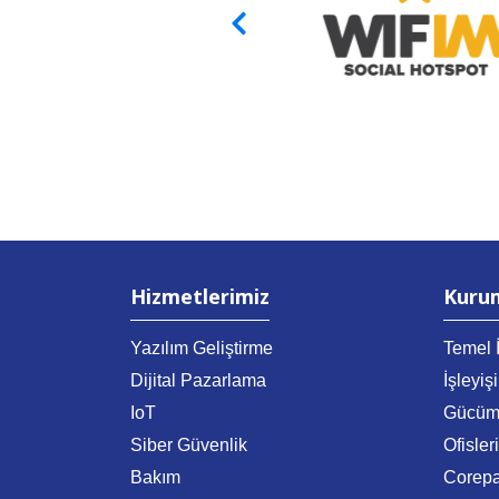
Hizmetlerimiz
Kuru
Yazılım Geliştirme
Temel İ
Dijital Pazarlama
İşleyiş
IoT
Gücüm
Siber Güvenlik
Ofisler
Bakım
Corep