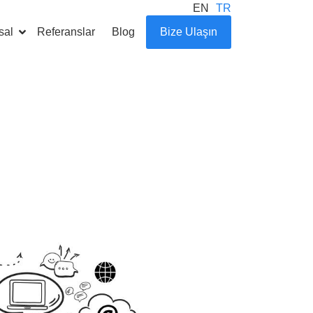
EN
TR
sal
Referanslar
Blog
Bize Ulaşın