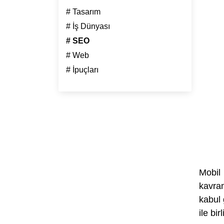
# Tasarım
# İş Dünyası
# SEO
# Web
# İpuçları
Mobil
kavra
kabul 
ile bi