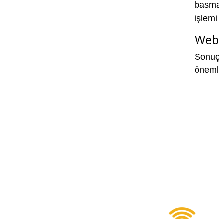
basma
işlemi
Web 
Sonuç 
önemli