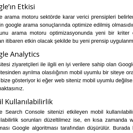
le’ın Etkisi
e arama motoru sektörde karar verici prensipleri belir
rin google arama sonuçlarında optimize edilmiş olmasıd
unu arama motoru optimizasyonunda yeni bir kriter ol
n itibaren etkin olacak şekilde bu yeni prensip uygulan
le Analytics
tesi ziyaretçileri ile ilgili en iyi verilere sahip olan Goo
tesinden ayrılma olasılığının mobil uyumlu bir siteye or
bize gösteriyor ki eğer web siteniz mobil uyumlu değilse, 
aktasınız.
 Kullanılabilirlik
 Search Console sitenizi etkileyen mobil kullanılabilir
ılabilirlik sorunları düzeltilmez ise, en kısa zamanda
ması Google algoritması tarafından düşürülür. Burada k