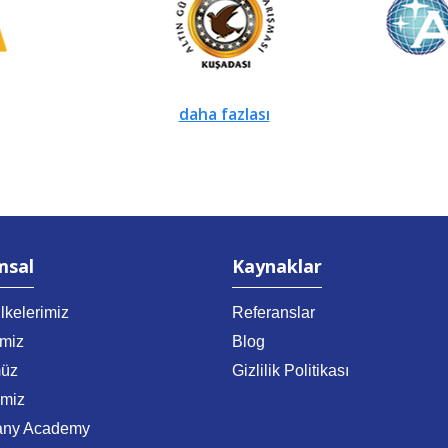
daha fazlası
msal
Kaynaklar
lkelerimiz
Referanslar
imiz
Blog
üz
Gizlilik Politikası
imiz
any Academy