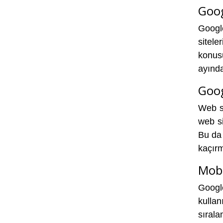
Goog
Googl
sitele
konus
ayında
Goog
Web si
web si
Bu da 
kaçırm
Mobil
Google
kullan
sırala