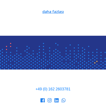
daha fazlası
‭+49 (0) 162 2603781‬