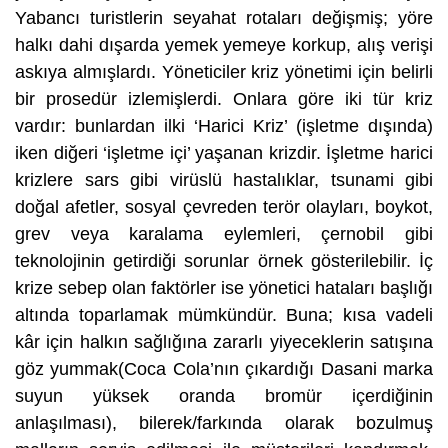
Yabancı turistlerin seyahat rotaları değişmiş; yöre
halkı dahi dışarda yemek yemeye korkup, alış verişi
askıya almışlardı. Yöneticiler kriz yönetimi için belirli
bir prosedür izlemişlerdi. Onlara göre iki tür kriz
vardır: bunlardan ilki ‘Harici Kriz’ (işletme dışında)
iken diğeri ‘işletme içi’ yaşanan krizdir. İşletme harici
krizlere
sars
gibi virüslü hastalıklar, tsunami gibi
doğal afetler, sosyal çevreden terör olayları, boykot,
grev veya karalama eylemleri, çernobil gibi
teknolojinin getirdiği sorunlar örnek gösterilebilir. İç
krize sebep olan faktörler ise yönetici hataları başlığı
altında toparlamak mümkündür. Buna; kısa vadeli
kâr için halkın sağlığına zararlı yiyeceklerin satışına
göz yummak(Coca Cola’nın çıkardığı Dasani marka
suyun yüksek oranda bromür içerdiğinin
anlaşılması), bilerek/farkında olarak bozulmuş